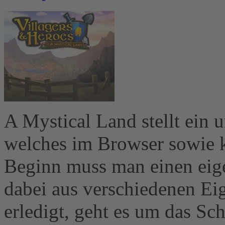
A Mystical Land stellt ein 
welches im Browser sowie k
Beginn muss man einen eige
dabei aus verschiedenen Eig
erledigt, geht es um das Sc