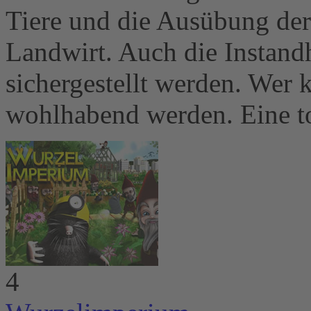
Tiere und die Ausübung der 
Landwirt. Auch die Instand
sichergestellt werden. Wer k
wohlhabend werden. Eine to
4