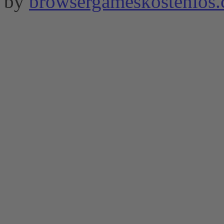
by
browsergameskostenlos