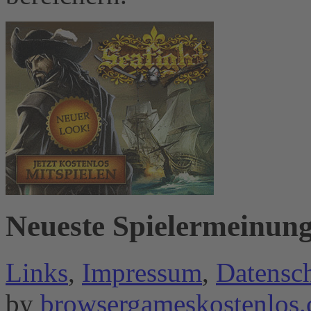
Neueste Spielermeinun
Links
,
Impressum
,
Datensc
by
browsergameskostenlos