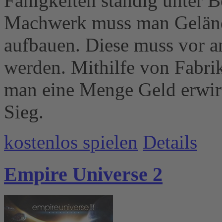
Fähigkeiten ständig unter B
Machwerk muss man Geländ
aufbauen. Diese muss vor a
werden. Mithilfe von Fabri
man eine Menge Geld erwirt
Sieg.
kostenlos spielen
Details
Empire Universe 2