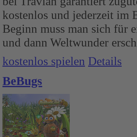
bei Travian garantiert zug
kostenlos und jederzeit im
Beginn muss man sich für ei
und dann Weltwunder ersch
kostenlos spielen
Details
BeBugs