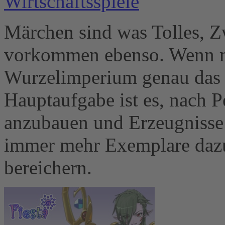
Wirtschaftsspiele
Märchen sind was Tolles, Zw
vorkommen ebenso. Wenn ma
Wurzelimperium genau das 
Hauptaufgabe ist es, nach P
anzubauen und Erzeugnisse
immer mehr Exemplare dazu,
bereichern.