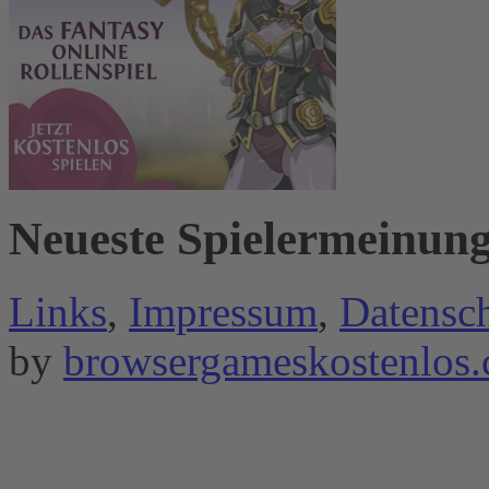
Neueste Spielermeinun
Links
,
Impressum
,
Datensc
by
browsergameskostenlos