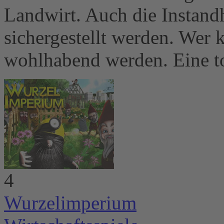
Landwirt. Auch die Instand
sichergestellt werden. Wer k
wohlhabend werden. Eine to
4
Wurzelimperium